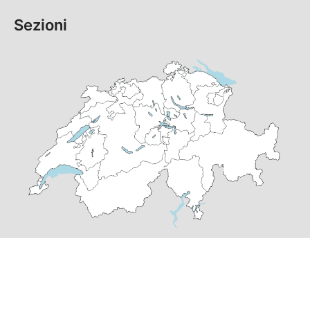
Sezioni
© Copyright
2026
PS Grigioni | realizzato da
pr24