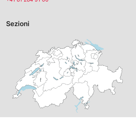
Sezioni
© Copyright
2026
PS Grigioni | realizzato da
pr24