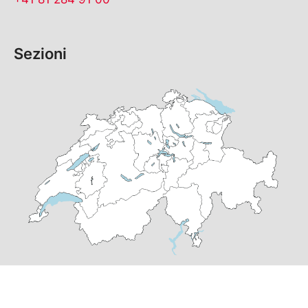
Sezioni
© Copyright
2026
PS Grigioni | realizzato da
pr24