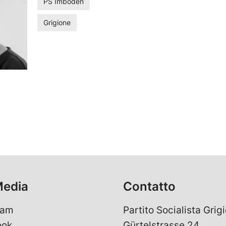
PS Imboden
Grigione
Media
Contatto
ram
Partito Socialista Grigi
ook
Gürtelstrasse 24