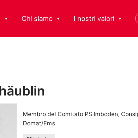
à
Chi siamo
I nostri valori
häublin
Membro del Comitato PS Imboden, Consi
Domat/Ems