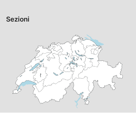
Sezioni
© Copyright
2026
PS Grigioni | realizzato da
pr24