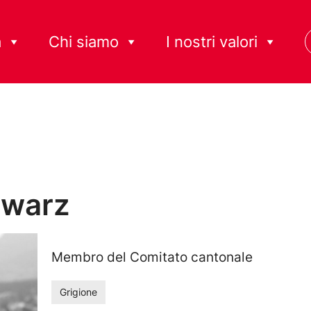
à
Chi siamo
I nostri valori
hwarz
Membro del Comitato cantonale
Grigione