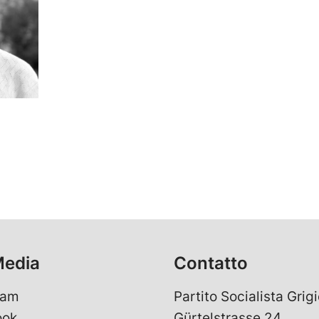
Media
Contatto
ram
Partito Socialista Grigi
ook
Gürtelstrasse 24