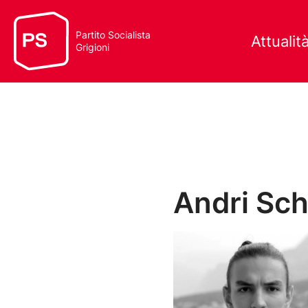
Partito Socialista
Attualit
Grigioni
Andri Sc