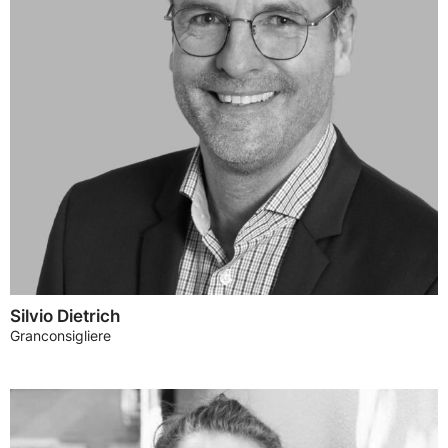
Silvio Dietrich
Granconsigliere