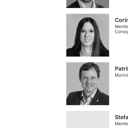
Cori
Membr
Consi
Patr
Munici
Stef
Membr