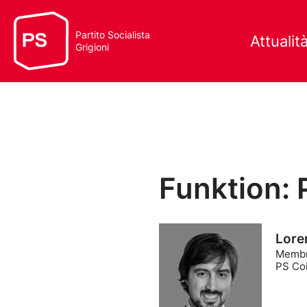
Partito Socialista
Attualit
Grigioni
Funktion: 
Lore
Membro
PS Co