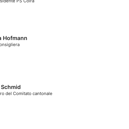
sidente PS Coira
ia Hofmann
onsigliera
 Schmid
o del Comitato cantonale