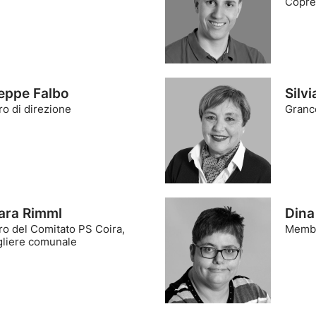
Copre
eppe Falbo
Silv
o di direzione
Granc
ara Rimml
Dina
o del Comitato PS Coira,
Membr
gliere comunale