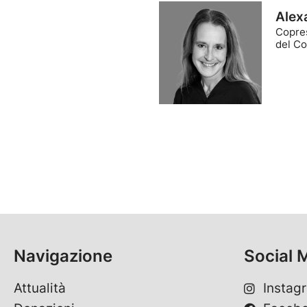
Alex
Copre
del Co
Navigazione
Social 
Attualità
Instag