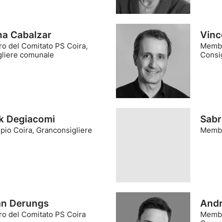
na Cabalzar
Vinc
o del Comitato PS Coira,
Membr
gliere comunale
Consi
ik Degiacomi
Sabr
pio Coira, Granconsigliere
Membr
an Derungs
Andr
o del Comitato PS Coira
Membr