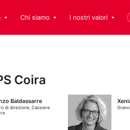
à
Chi siamo
I nostri valori
PS Coira
nzo Baldassarre
Xeni
 di direzione, Cassiere
Granc
ira