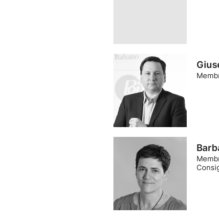
Gius
Membr
Barb
Membr
Consi