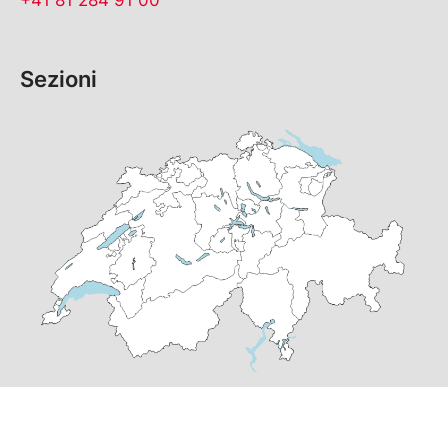
Sezioni
© Copyright
2026
PS Grigioni | realizzato da
pr24