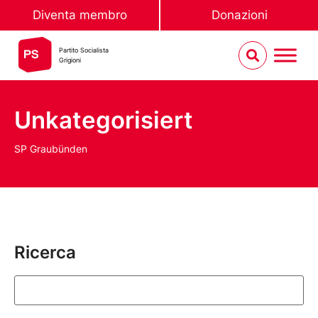
Diventa membro
Donazioni
Partito Socialista
Grigioni
Unkategorisiert
SP Graubünden
Ricerca