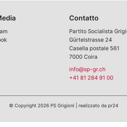
Media
Contatto
ram
Partito Socialista Grigi
ook
Gürtelstrasse 24
Casella postale 561
7000 Coira
info@sp-gr.ch
+41 81 284 91 00
© Copyright
2026
PS Grigioni | realizzato da
pr24