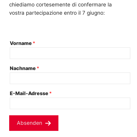
chiediamo cortesemente di confermare la
vostra partecipazione entro il 7 giugno:
V
Vorname
*
o
r
n
a
Nachname
*
m
e
*
N
E-Mail-Adresse
*
a
c
h
n
a
Absenden
m
e