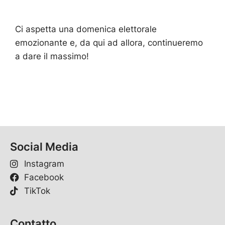
E
-
M
Ci aspetta una domenica elettorale
a
i
emozionante e, da qui ad allora, continueremo
l
a dare il massimo!
-
A
d
r
e
s
s
e
Social Media
Instagram
Facebook
TikTok
Contatto