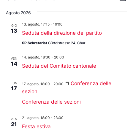
Lista
Vis
Seleziona
Nav
la
Na
Agosto 2026
data.
13. agosto, 17:15
-
19:00
GIO
13
Seduta della direzione del partito
SP Sekretariat
Gürtelstrasse 24, Chur
14. agosto, 18:30
-
20:00
VEN
14
Seduta del Comitato cantonale
Conferenza delle
LUN
17. agosto, 18:00
-
20:00
17
sezioni
Conferenza delle sezioni
21. agosto, 18:00
-
23:00
VEN
21
Festa estiva