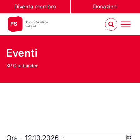
Diventa membro
Donazioni
Partito Socialista
Grigioni
Eventi
SP Graubünden
Vis
Ev
Ora
 - 
12.10.2026