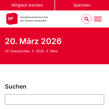
Mitglied werden
Spenden
Sozialdemokratische Partei
des Kantons Graubünden
20. März 2026
SP Graubünden
2026
März
Suchen