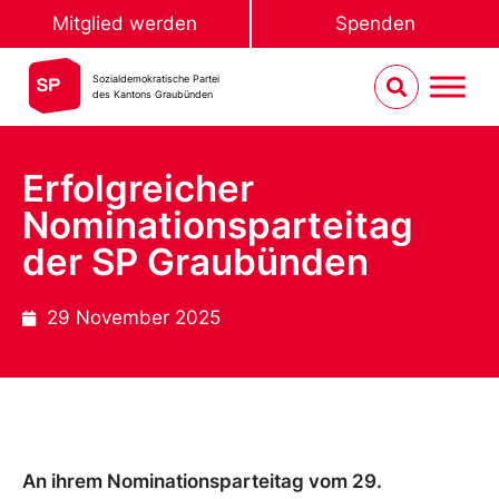
Mitglied werden
Spenden
Sozialdemokratische Partei
des Kantons Graubünden
Erfolgreicher
Nominationsparteitag
der SP Graubünden
29 November 2025
An ihrem Nominationsparteitag vom 29.