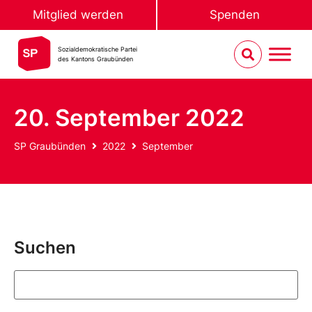
Mitglied werden
Spenden
Sozialdemokratische Partei
des Kantons Graubünden
20. September 2022
SP Graubünden
2022
September
Suchen