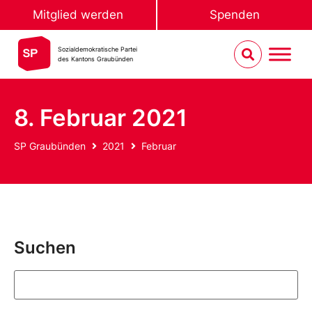
Mitglied werden
Spenden
Sozialdemokratische Partei
des Kantons Graubünden
8. Februar 2021
SP Graubünden
2021
Februar
Suchen