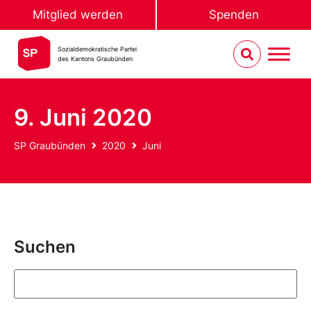
Mitglied werden
Spenden
Sozialdemokratische Partei
des Kantons Graubünden
9. Juni 2020
SP Graubünden
2020
Juni
Suchen