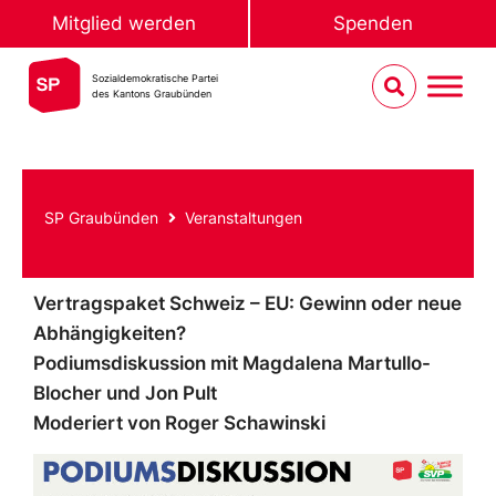
Mitglied werden
Spenden
Sozialdemokratische Partei
des Kantons Graubünden
SP Graubünden
Veranstaltungen
Vertragspaket Schweiz – EU: Gewinn oder neue
Abhängigkeiten?
Podiumsdiskussion mit Magdalena Martullo-
Blocher und Jon Pult
Moderiert von Roger Schawinski