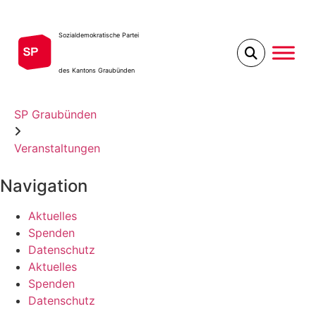
Zum
Mitglied werden
Spenden
Inhalt
Sozialdemokratische Partei
wechseln
des Kantons Graubünden
SP Graubünden
Veranstaltungen
Navigation
Aktuelles
Spenden
Datenschutz
Aktuelles
Spenden
Datenschutz